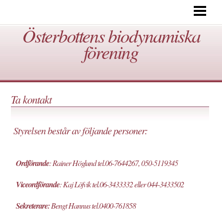
BIODYNAMISK ODLING VAD ÄR DET?
Österbottens biodynamiska
VERKSAMHET
förening
TA KONTAKT
LÄNKAR
FOTON
Ta kontakt
Styrelsen består av följande personer:
Ordförande
: Rainer Höglund tel.06-7644267, 050-5119345
Viceordförande
: Kaj Löfvik tel.06-3433332 eller 044-3433502
Sekreterare:
Bengt Hannus tel.0400-761858